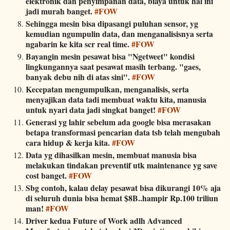
elektronik dan penyimpanan data, biaya untuk hal ini
jadi murah banget.
#FOW
Sehingga mesin bisa dipasangi puluhan sensor, yg
kemudian ngumpulin data, dan menganalisisnya serta
ngabarin ke kita scr real time.
#FOW
Bayangin mesin pesawat bisa "Ngetweet" kondisi
lingkungannya saat pesawat masih terbang. "gaes,
banyak debu nih di atas sini".
#FOW
Kecepatan mengumpulkan, menganalisis, serta
menyajikan data tadi membuat waktu kita, manusia
untuk nyari data jadi singkat banget!
#FOW
Generasi yg lahir sebelum ada google bisa merasakan
betapa transformasi pencarian data tsb telah mengubah
cara hidup & kerja kita.
#FOW
Data yg dihasilkan mesin, membuat manusia bisa
melakukan tindakan preventif utk maintenance yg save
cost banget.
#FOW
Sbg contoh, kalau delay pesawat bisa dikurangi 10% aja
di seluruh dunia bisa hemat $8B..hampir Rp.100 triliun
man!
#FOW
Driver kedua Future of Work adlh Advanced