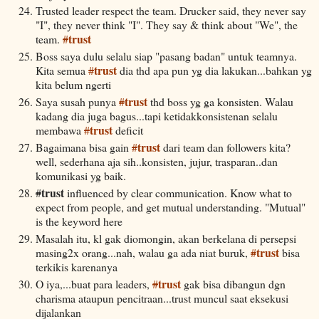
Trusted leader respect the team. Drucker said, they never say
"I", they never think "I". They say & think about "We", the
trust
team.
#
Boss saya dulu selalu siap "pasang badan" untuk teamnya.
trust
Kita semua
#
dia thd apa pun yg dia lakukan...bahkan yg
kita belum ngerti
trust
Saya susah punya
#
thd boss yg ga konsisten. Walau
kadang dia juga bagus...tapi ketidakkonsistenan selalu
trust
membawa
#
deficit
trust
Bagaimana bisa gain
#
dari team dan followers kita?
well, sederhana aja sih..konsisten, jujur, trasparan..dan
komunikasi yg baik.
trust
#
influenced by clear communication. Know what to
expect from people, and get mutual understanding. "Mutual"
is the keyword here
Masalah itu, kl gak diomongin, akan berkelana di persepsi
trust
masing2x orang...nah, walau ga ada niat buruk,
#
bisa
terkikis karenanya
trust
O iya,...buat para leaders,
#
gak bisa dibangun dgn
charisma ataupun pencitraan...trust muncul saat eksekusi
dijalankan