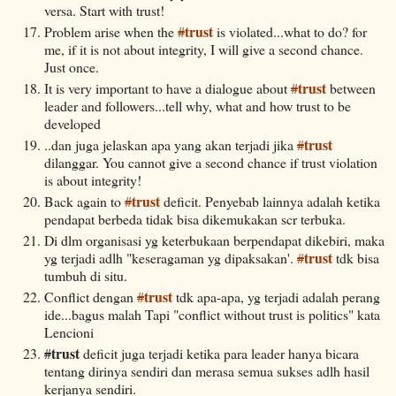
versa. Start with trust!
trust
Problem arise when the
#
is violated...what to do? for
me, if it is not about integrity, I will give a second chance.
Just once.
trust
It is very important to have a dialogue about
#
between
leader and followers...tell why, what and how trust to be
developed
trust
..dan juga jelaskan apa yang akan terjadi jika
#
dilanggar. You cannot give a second chance if trust violation
is about integrity!
trust
Back again to
#
deficit. Penyebab lainnya adalah ketika
pendapat berbeda tidak bisa dikemukakan scr terbuka.
Di dlm organisasi yg keterbukaan berpendapat dikebiri, maka
trust
yg terjadi adlh "keseragaman yg dipaksakan'.
#
tdk bisa
tumbuh di situ.
trust
Conflict dengan
#
tdk apa-apa, yg terjadi adalah perang
ide...bagus malah Tapi "conflict without trust is politics" kata
Lencioni
trust
#
deficit juga terjadi ketika para leader hanya bicara
tentang dirinya sendiri dan merasa semua sukses adlh hasil
kerjanya sendiri.