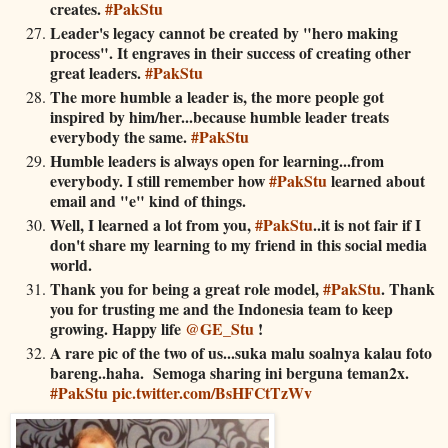
creates.
#PakStu
Leader's legacy cannot be created by "hero making
process". It engraves in their success of creating other
great leaders.
#PakStu
The more humble a leader is, the more people got
inspired by him/her...because humble leader treats
everybody the same.
#PakStu
Humble leaders is always open for learning...from
everybody. I still remember how
#PakStu
learned about
email and "e" kind of things.
Well, I learned a lot from you,
#PakStu
..it is not fair if I
don't share my learning to my friend in this social media
world.
Thank you for being a great role model,
#PakStu
. Thank
you for trusting me and the Indonesia team to keep
growing. Happy life
@GE_Stu
!
A rare pic of the two of us...suka malu soalnya kalau foto
bareng..haha. Semoga sharing ini berguna teman2x.
#PakStu
pic.twitter.com/BsHFCtTzWv