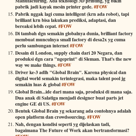
Manufacturing. Ada teknologi 3D printing, yg bikin
pabrik jadi kayak mesin printer gede.
#FOW
Pabrik nggak lagi cuma intelligent (krn ada robot), tapi
brilliant krn bisa lakukan prediksi, adaptasi, dan
bereaksi lebih cepat.
#FOW
Di tambah dgn semakin globalnya dunia, brilliant factory
membuat munculnya small factory di desa2x yg cuma
perlu sambungan internet
#FOW
Desain di London, supply chain dari 20 Negara, dan
produksi dgn cara "ngeprint" di Sleman. That's the new
way we make things.
#FOW
Driver ke-3 adlh "Global Brain". Karena physical dan
digital world semakin terintegrasi, maka talent pool jg
semakin luas & global
#FOW
Global Brain...ide dari mana saja, produksi di mana saja.
Dua anak di Salatiga menjadi designer buat parts jet
engine GE di US.
#FOW
Bentuk Global Brain yg sekarang ada contohnya adalah
open platform dan crowdsourcing.
#FOW
Nah, dengan kondisi seperti yg dijelaskan tadi,
bagaimana The Future of Work akan bertransformasi?