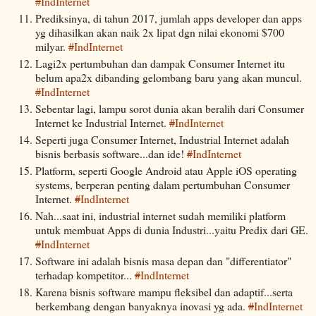
#
IndInternet
Prediksinya, di tahun 2017, jumlah apps developer dan apps
yg dihasilkan akan naik 2x lipat dgn nilai ekonomi $700
milyar.
#
IndInternet
Lagi2x pertumbuhan dan dampak Consumer Internet itu
belum apa2x dibanding gelombang baru yang akan muncul.
#
IndInternet
Sebentar lagi, lampu sorot dunia akan beralih dari Consumer
Internet ke Industrial Internet.
#
IndInternet
Seperti juga Consumer Internet, Industrial Internet adalah
bisnis berbasis software...dan ide!
#
IndInternet
Platform, seperti Google Android atau Apple iOS operating
systems, berperan penting dalam pertumbuhan Consumer
Internet.
#
IndInternet
Nah...saat ini, industrial internet sudah memiliki platform
untuk membuat Apps di dunia Industri...yaitu Predix dari GE.
#
IndInternet
Software ini adalah bisnis masa depan dan "differentiator"
terhadap kompetitor...
#
IndInternet
Karena bisnis software mampu fleksibel dan adaptif...serta
berkembang dengan banyaknya inovasi yg ada.
#
IndInternet