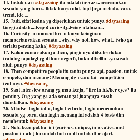
14. Induk dari
#
dayasaing
itu adalah inovasi...menemukan
sesuatu yang baru...tidak hanya alat, tapi juga metoda, cara,
trend, ide....
15. Jadi, sifat kedua yg diperlukan untuk punya
#
dayasaing
tinggi adalah....Kepo! curiosity..keingintahuan...
16. Curiosity ini muncul krn adanya keinginan
mempertanyakan sesuatu...why, why not, how, what...(who ga
terlalu penting haha)
#
dayasaing
17. Kalau cuma sukanya diem, pinginnya diikutsertakan
training (apalagi yg di luar negeri), buku dibeliin...ya susah
atuh punya
#
dayasaing
18. Then competitive people itu tentu punya api, passion, untuk
compete, dan menang! Menang dgn cara fair competition
tentunya.
#
dayasaing
19. Saat interview orang yg mau kerja, "fire in his/her eyes" itu
penting. Org yang ga ada semangat juangnya susah
diandalkan.
#
dayasaing
20. Mindset ingin tahu, ingin berbeda, ingin menemukan
sesuatu yg baru, dan ingin menang ini adalah 4 basis dlm
membentuk
#
dayasaing
21. Nah, keempat hal ini (curious, unique, innovative, and
passion to win) bukanlah hal rumit untuk dipelajari.
#
dayasaing