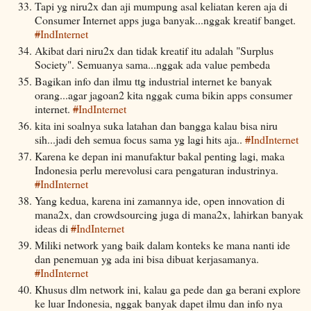
Tapi yg niru2x dan aji mumpung asal keliatan keren aja di
Consumer Internet apps juga banyak...nggak kreatif banget.
#
IndInternet
Akibat dari niru2x dan tidak kreatif itu adalah "Surplus
Society". Semuanya sama...nggak ada value pembeda
Bagikan info dan ilmu ttg industrial internet ke banyak
orang...agar jagoan2 kita nggak cuma bikin apps consumer
internet.
#
IndInternet
kita ini soalnya suka latahan dan bangga kalau bisa niru
sih...jadi deh semua focus sama yg lagi hits aja..
#
IndInternet
Karena ke depan ini manufaktur bakal penting lagi, maka
Indonesia perlu merevolusi cara pengaturan industrinya.
#
IndInternet
Yang kedua, karena ini zamannya ide, open innovation di
mana2x, dan crowdsourcing juga di mana2x, lahirkan banyak
ideas di
#
IndInternet
Miliki network yang baik dalam konteks ke mana nanti ide
dan penemuan yg ada ini bisa dibuat kerjasamanya.
#
IndInternet
Khusus dlm network ini, kalau ga pede dan ga berani explore
ke luar Indonesia, nggak banyak dapet ilmu dan info nya