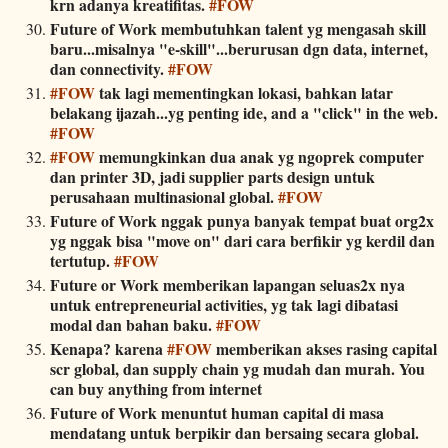
krn adanya kreatifitas.
#FOW
Future of Work membutuhkan talent yg mengasah skill
baru...misalnya "e-skill"...berurusan dgn data, internet,
dan connectivity.
#FOW
#FOW
tak lagi mementingkan lokasi, bahkan latar
belakang ijazah...yg penting ide, and a "click" in the web.
#FOW
#FOW
memungkinkan dua anak yg ngoprek computer
dan printer 3D, jadi supplier parts design untuk
perusahaan multinasional global.
#FOW
Future of Work nggak punya banyak tempat buat org2x
yg nggak bisa "move on" dari cara berfikir yg kerdil dan
tertutup.
#FOW
Future or Work memberikan lapangan seluas2x nya
untuk entrepreneurial activities, yg tak lagi dibatasi
modal dan bahan baku.
#FOW
Kenapa? karena
#FOW
memberikan akses rasing capital
scr global, dan supply chain yg mudah dan murah. You
can buy anything from internet
Future of Work menuntut human capital di masa
mendatang untuk berpikir dan bersaing secara global.