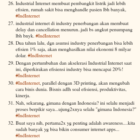
Industrial Internet membuat pembangkit listrik jadi lebih
efisien, rumah sakit bisa menghandle pasien lbh banyak,
#
IndInternet
industrial internet di industry penerbangan akan membuat
delay dan cancellation menurun..jadi bs angkut penumpang
lbh bnyk.
#
IndInternet
Dua tahun lalu, dgn asumsi industry penerbangan bisa lebih
efisien 1% saja, akan menghasilkan nilai ekonomi 8 milyar
dolar.
#
IndInternet
Dengan pertumbuhan dan akselerasi Industrial Internet saat
ini, diperkirakan efisiensi industry bisa mencapai 20%!
#
IndInternet
#
IndInternet
, parallel dengan 3D printing, akan mengubah
cara binis dunia. Bisnis adlh soal efisiensi, produktivitas,
kinerja.
Nah, sekarang, gimana dengan Indonesia? ini selalu menjadi
proses berpikir saya...ujung2xnya selalu "gimana Indonesia?"
#
IndInternet
Buat saya nih, pertama2x yg penting adalah awareness....kita
sudah banyak yg bisa bikin consumer internet apps...
#
IndInternet