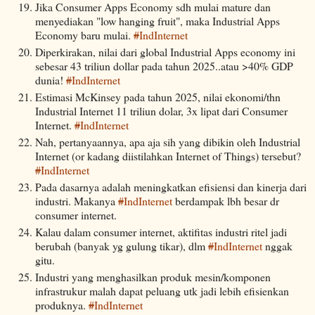
Jika Consumer Apps Economy sdh mulai mature dan
menyediakan "low hanging fruit", maka Industrial Apps
Economy baru mulai.
#
IndInternet
Diperkirakan, nilai dari global Industrial Apps economy ini
sebesar 43 triliun dollar pada tahun 2025..atau >40% GDP
dunia!
#
IndInternet
Estimasi McKinsey pada tahun 2025, nilai ekonomi/thn
Industrial Internet 11 triliun dolar, 3x lipat dari Consumer
Internet.
#
IndInternet
Nah, pertanyaannya, apa aja sih yang dibikin oleh Industrial
Internet (or kadang diistilahkan Internet of Things) tersebut?
#
IndInternet
Pada dasarnya adalah meningkatkan efisiensi dan kinerja dari
industri. Makanya
#
IndInternet
berdampak lbh besar dr
consumer internet.
Kalau dalam consumer internet, aktifitas industri ritel jadi
berubah (banyak yg gulung tikar), dlm
#
IndInternet
nggak
gitu.
Industri yang menghasilkan produk mesin/komponen
infrastrukur malah dapat peluang utk jadi lebih efisienkan
produknya.
#
IndInternet