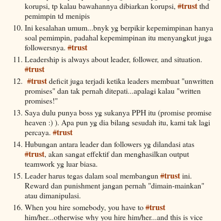
trust
korupsi, tp kalau bawahannya dibiarkan korupsi,
#
thd
pemimpin td menipis
Ini kesalahan umum...bnyk yg berpikir kepemimpinan hanya
soal pemimpin, padahal kepemimpinan itu menyangkut juga
trust
followersnya.
#
Leadership is always about leader, follower, and situation.
trust
#
trust
#
deficit juga terjadi ketika leaders membuat "unwritten
promises" dan tak pernah ditepati...apalagi kalau "written
promises!"
Saya dulu punya boss yg sukanya PPH itu (promise promise
heaven :) ). Apa pun yg dia bilang sesudah itu, kami tak lagi
trust
percaya.
#
Hubungan antara leader dan followers yg dilandasi atas
trust
#
, akan sangat effektif dan menghasilkan output
teamwork yg luar biasa.
trust
Leader harus tegas dalam soal membangun
#
ini.
Reward dan punishment jangan pernah "dimain-mainkan"
atau dimanipulasi.
trust
When you hire somebody, you have to
#
him/her...otherwise why you hire him/her...and this is vice