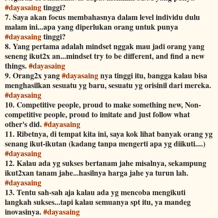
#
dayasaing
tinggi?
7. Saya akan focus membahasnya dalam level individu dulu
malam ini...apa yang diperlukan orang untuk punya
#
dayasaing
tinggi?
8. Yang pertama adalah mindset nggak mau jadi orang yang
seneng ikut2x an...mindset try to be different, and find a new
things.
#
dayasaing
9. Orang2x yang
#
dayasaing
nya tinggi itu, bangga kalau bisa
menghasilkan sesuatu yg baru, sesuatu yg orisinil dari mereka.
#
dayasaing
10. Competitive people, proud to make something new, Non-
competitive people, proud to imitate and just follow what
other's did.
#
dayasaing
11. Ribetnya, di tempat kita ini, saya kok lihat banyak orang yg
senang ikut-ikutan (kadang tanpa mengerti apa yg diikuti....)
#
dayasaing
12. Kalau ada yg sukses bertanam jahe misalnya, sekampung
ikut2xan tanam jahe...hasilnya harga jahe ya turun lah.
#
dayasaing
13. Tentu sah-sah aja kalau ada yg mencoba mengikuti
langkah sukses...tapi kalau semuanya spt itu, ya mandeg
inovasinya.
#
dayasaing