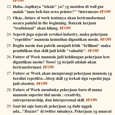
#FOW
Haha...topiknya "teknis" ya? yg mention di wall gue
malah "mau beli dan sewa printer?" *intermezzo
#FOW
Okay...future of work tentunya akan bertransformasi
secara painful in the beginning. Banyak kerjaan
"tradisional" akan hilang.
#FOW
Seperti juga sejarah revolusi industry, maka pekerjaan
"repetitive" manusia kemudian digantikan mesin.
#FOW
Begitu mesin dan pabrik menjadi lebih "brilliant" maka
pendidikan dan skill jadi lebih "valuable".
#FOW
Future of Work manusia jadi kehilangan pekerjaan krn
digantikan mesin? Nooo! yg terjadi adalah akan
bertransformasi.
#FOW
Future or Work akan mengurangi pekerjaan manusia yg
bersifat repetitive...bbrp skill yg terkait dgn repetisi juga
jadi obsolete.
#FOW
Future of Work membuka pekerjaan baru di mana
manusia superior thd mesin : creativity,
entrepreneurship, dan interpersonal skill.
#FOW
Saat ini saja banyak pekerjaan yg dulu nggak
ada..."Buzzer" di twitter misalnya. Pekerjaan yg muncul