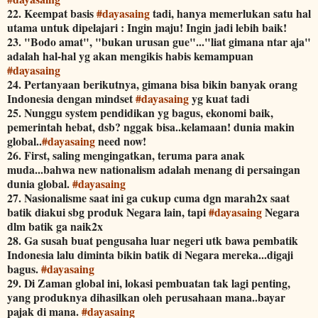
22. Keempat basis
#
dayasaing
tadi, hanya memerlukan satu hal
utama untuk dipelajari : Ingin maju! Ingin jadi lebih baik!
23. "Bodo amat", "bukan urusan gue"..."liat gimana ntar aja"
adalah hal-hal yg akan mengikis habis kemampuan
#
dayasaing
24. Pertanyaan berikutnya, gimana bisa bikin banyak orang
Indonesia dengan mindset
#
dayasaing
yg kuat tadi
25. Nunggu system pendidikan yg bagus, ekonomi baik,
pemerintah hebat, dsb? nggak bisa..kelamaan! dunia makin
global..
#
dayasaing
need now!
26. First, saling mengingatkan, teruma para anak
muda...bahwa new nationalism adalah menang di persaingan
dunia global.
#
dayasaing
27. Nasionalisme saat ini ga cukup cuma dgn marah2x saat
batik diakui sbg produk Negara lain, tapi
#
dayasaing
Negara
dlm batik ga naik2x
28. Ga susah buat pengusaha luar negeri utk bawa pembatik
Indonesia lalu diminta bikin batik di Negara mereka...digaji
bagus.
#
dayasaing
29. Di Zaman global ini, lokasi pembuatan tak lagi penting,
yang produknya dihasilkan oleh perusahaan mana..bayar
pajak di mana.
#
dayasaing