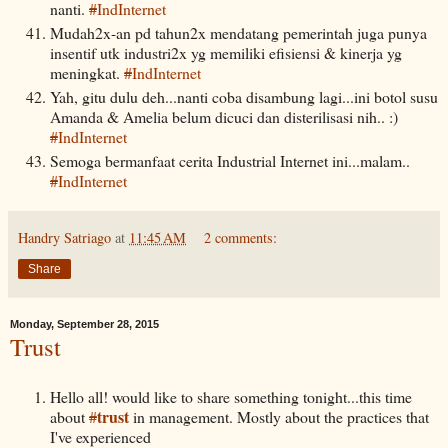
nanti.
#
IndInternet
Mudah2x-an pd tahun2x mendatang pemerintah juga punya
insentif utk industri2x yg memiliki efisiensi & kinerja yg
meningkat.
#
IndInternet
Yah, gitu dulu deh...nanti coba disambung lagi...ini botol susu
Amanda & Amelia belum dicuci dan disterilisasi nih.. :)
#
IndInternet
Semoga bermanfaat cerita Industrial Internet ini...malam..
#
IndInternet
Handry Satriago
at
11:45 AM
2 comments:
Share
Monday, September 28, 2015
Trust
Hello all! would like to share something tonight...this time
trust
about
#
in management. Mostly about the practices that
I've experienced