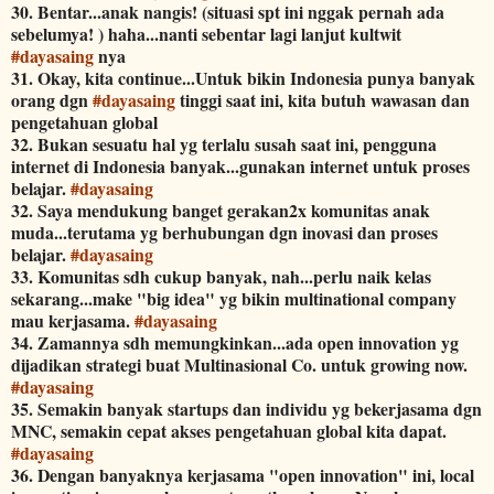
30. Bentar...anak nangis! (situasi spt ini nggak pernah ada
sebelumya! ) haha...nanti sebentar lagi lanjut kultwit
#
dayasaing
nya
31. Okay, kita continue...Untuk bikin Indonesia punya banyak
orang dgn
#
dayasaing
tinggi saat ini, kita butuh wawasan dan
pengetahuan global
32. Bukan sesuatu hal yg terlalu susah saat ini, pengguna
internet di Indonesia banyak...gunakan internet untuk proses
belajar.
#
dayasaing
32. Saya mendukung banget gerakan2x komunitas anak
muda...terutama yg berhubungan dgn inovasi dan proses
belajar.
#
dayasaing
33. Komunitas sdh cukup banyak, nah...perlu naik kelas
sekarang...make "big idea" yg bikin multinational company
mau kerjasama.
#
dayasaing
34. Zamannya sdh memungkinkan...ada open innovation yg
dijadikan strategi buat Multinasional Co. untuk growing now.
#
dayasaing
35. Semakin banyak startups dan individu yg bekerjasama dgn
MNC, semakin cepat akses pengetahuan global kita dapat.
#
dayasaing
36. Dengan banyaknya kerjasama "open innovation" ini, local