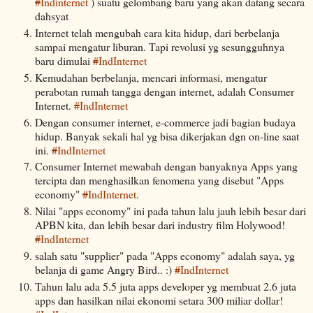
#
Indinternet
) suatu gelombang baru yang akan datang secara
dahsyat
Internet telah mengubah cara kita hidup, dari berbelanja
sampai mengatur liburan. Tapi revolusi yg sesungguhnya
baru dimulai
#
IndInternet
Kemudahan berbelanja, mencari informasi, mengatur
perabotan rumah tangga dengan internet, adalah Consumer
Internet.
#
IndInternet
Dengan consumer internet, e-commerce jadi bagian budaya
hidup. Banyak sekali hal yg bisa dikerjakan dgn on-line saat
ini.
#
IndInternet
Consumer Internet mewabah dengan banyaknya Apps yang
tercipta dan menghasilkan fenomena yang disebut "Apps
economy"
#
IndInternet
.
Nilai "apps economy" ini pada tahun lalu jauh lebih besar dari
APBN kita, dan lebih besar dari industry film Holywood!
#
IndInternet
salah satu "supplier" pada "Apps economy" adalah saya, yg
belanja di game Angry Bird.. :)
#
IndInternet
Tahun lalu ada 5.5 juta apps developer yg membuat 2.6 juta
apps dan hasilkan nilai ekonomi setara 300 miliar dollar!