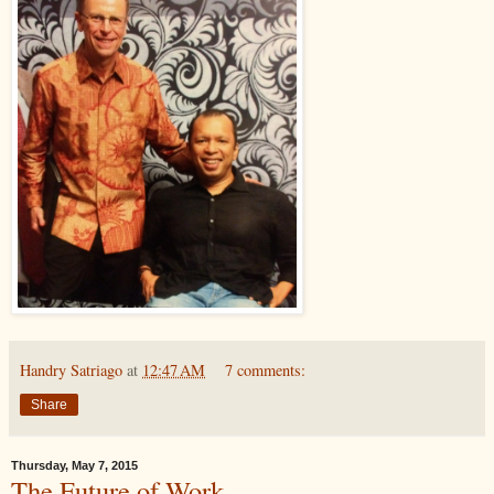
Handry Satriago
at
12:47 AM
7 comments:
Share
Thursday, May 7, 2015
The Future of Work