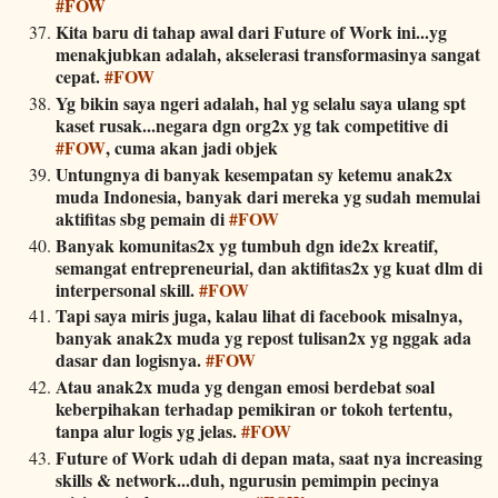
#FOW
Kita baru di tahap awal dari Future of Work ini...yg
menakjubkan adalah, akselerasi transformasinya sangat
cepat.
#FOW
Yg bikin saya ngeri adalah, hal yg selalu saya ulang spt
kaset rusak...negara dgn org2x yg tak competitive di
#FOW
, cuma akan jadi objek
Untungnya di banyak kesempatan sy ketemu anak2x
muda Indonesia, banyak dari mereka yg sudah memulai
aktifitas sbg pemain di
#FOW
Banyak komunitas2x yg tumbuh dgn ide2x kreatif,
semangat entrepreneurial, dan aktifitas2x yg kuat dlm di
interpersonal skill.
#FOW
Tapi saya miris juga, kalau lihat di facebook misalnya,
banyak anak2x muda yg repost tulisan2x yg nggak ada
dasar dan logisnya.
#FOW
Atau anak2x muda yg dengan emosi berdebat soal
keberpihakan terhadap pemikiran or tokoh tertentu,
tanpa alur logis yg jelas.
#FOW
Future of Work udah di depan mata, saat nya increasing
skills & network...duh, ngurusin pemimpin pecinya