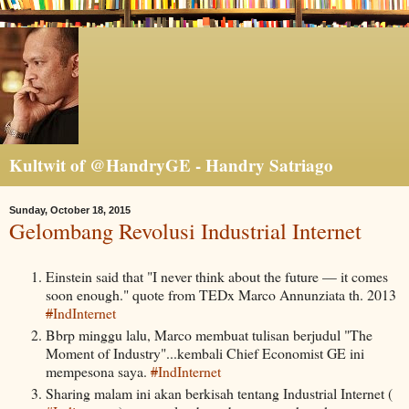
Kultwit of @HandryGE - Handry Satriago
Sunday, October 18, 2015
Gelombang Revolusi Industrial Internet
Einstein said that "I never think about the future — it comes
soon enough." quote from TEDx Marco Annunziata th. 2013
#
IndInternet
Bbrp minggu lalu, Marco membuat tulisan berjudul "The
Moment of Industry"...kembali Chief Economist GE ini
mempesona saya.
#
IndInternet
Sharing malam ini akan berkisah tentang Industrial Internet (