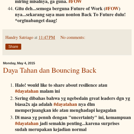
miring misalnya, ga guna.
#FOW
Gitu deh...semoga berguna Future of Work (
#FOW
)
nya...sekarang saya mau nonton Back To Future dulu!
*orgtuabanget daag!
Handry Satriago
at
11:47 PM
No comments:
Share
Monday, May 4, 2015
Daya Tahan dan Bouncing Back
Halo! would like to share about resilience atau
#dayatahan
malam ini
Sering dibahas bahwa yg ngebedain great leaders dgn yg
biasa2x aja adalah
#dayatahan
nya dlm
memperjuangkan ide atau menghadapi kegagalan
Di masa yg penuh dengan "uncertainty" ini, kemampuan
#dayatahan
jadi semakin penting...karena surprises
sudah merupakan kejadian normal