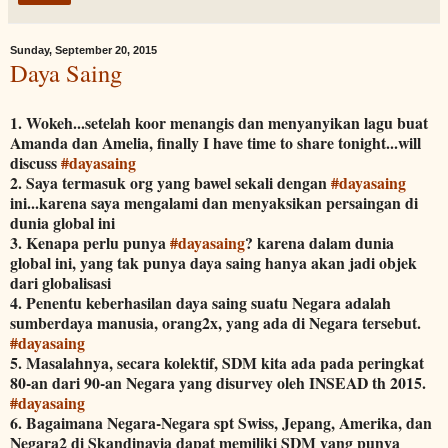
Sunday, September 20, 2015
Daya Saing
1. Wokeh...setelah koor menangis dan menyanyikan lagu buat
Amanda dan Amelia, finally I have time to share tonight...will
discuss
#
dayasaing
2. Saya termasuk org yang bawel sekali dengan
#
dayasaing
ini...karena saya mengalami dan menyaksikan persaingan di
dunia global ini
3. Kenapa perlu punya
#
dayasaing
? karena dalam dunia
global ini, yang tak punya daya saing hanya akan jadi objek
dari globalisasi
4. Penentu keberhasilan daya saing suatu Negara adalah
sumberdaya manusia, orang2x, yang ada di Negara tersebut.
#
dayasaing
5. Masalahnya, secara kolektif, SDM kita ada pada peringkat
80-an dari 90-an Negara yang disurvey oleh INSEAD th 2015.
#
dayasaing
6. Bagaimana Negara-Negara spt Swiss, Jepang, Amerika, dan
Negara2 di Skandinavia dapat memiliki SDM yang punya