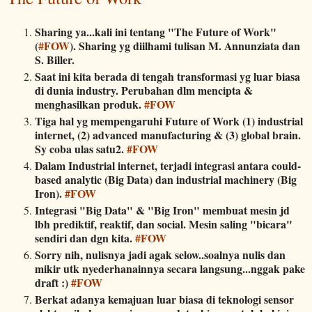
Sharing ya...kali ini tentang "The Future of Work"
(
#FOW
). Sharing yg diilhami tulisan M. Annunziata dan
S. Biller.
Saat ini kita berada di tengah transformasi yg luar biasa
di dunia industry. Perubahan dlm mencipta &
menghasilkan produk.
#FOW
Tiga hal yg mempengaruhi Future of Work (1) industrial
internet, (2) advanced manufacturing & (3) global brain.
Sy coba ulas satu2.
#FOW
Dalam Industrial internet, terjadi integrasi antara could-
based analytic (Big Data) dan industrial machinery (Big
Iron).
#FOW
Integrasi "Big Data" & "Big Iron" membuat mesin jd
lbh prediktif, reaktif, dan social. Mesin saling "bicara"
sendiri dan dgn kita.
#FOW
Sorry nih, nulisnya jadi agak selow..soalnya nulis dan
mikir utk nyederhanainnya secara langsung...nggak pake
draft :)
#FOW
Berkat adanya kemajuan luar biasa di teknologi sensor