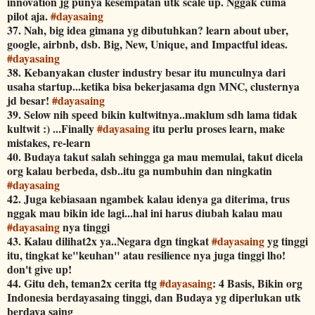
innovation jg punya kesempatan utk scale up. Nggak cuma
pilot aja.
#
dayasaing
37. Nah, big idea gimana yg dibutuhkan? learn about uber,
google, airbnb, dsb. Big, New, Unique, and Impactful ideas.
#
dayasaing
38. Kebanyakan cluster industry besar itu munculnya dari
usaha startup...ketika bisa bekerjasama dgn MNC, clusternya
jd besar!
#
dayasaing
39. Selow nih speed bikin kultwitnya..maklum sdh lama tidak
kultwit :) ...Finally
#
dayasaing
itu perlu proses learn, make
mistakes, re-learn
40. Budaya takut salah sehingga ga mau memulai, takut dicela
org kalau berbeda, dsb..itu ga numbuhin dan ningkatin
#
dayasaing
42. Juga kebiasaan ngambek kalau idenya ga diterima, trus
nggak mau bikin ide lagi...hal ini harus diubah kalau mau
#
dayasaing
nya tinggi
43. Kalau dilihat2x ya..Negara dgn tingkat
#
dayasaing
yg tinggi
itu, tingkat ke"keuhan" atau resilience nya juga tinggi lho!
don't give up!
44. Gitu deh, teman2x cerita ttg
#
dayasaing
: 4 Basis, Bikin org
Indonesia berdayasaing tinggi, dan Budaya yg diperlukan utk
berdaya saing