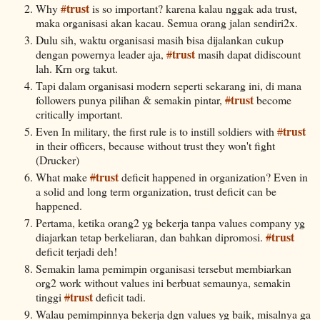
trust
Why
#
is so important? karena kalau nggak ada trust,
maka organisasi akan kacau. Semua orang jalan sendiri2x.
Dulu sih, waktu organisasi masih bisa dijalankan cukup
trust
dengan powernya leader aja,
#
masih dapat didiscount
lah. Krn org takut.
Tapi dalam organisasi modern seperti sekarang ini, di mana
trust
followers punya pilihan & semakin pintar,
#
become
critically important.
trust
Even In military, the first rule is to instill soldiers with
#
in their officers, because without trust they won't fight
(Drucker)
trust
What make
#
deficit happened in organization? Even in
a solid and long term organization, trust deficit can be
happened.
Pertama, ketika orang2 yg bekerja tanpa values company yg
trust
diajarkan tetap berkeliaran, dan bahkan dipromosi.
#
deficit terjadi deh!
Semakin lama pemimpin organisasi tersebut membiarkan
org2 work without values ini berbuat semaunya, semakin
trust
tinggi
#
deficit tadi.
Walau pemimpinnya bekerja dgn values yg baik, misalnya ga