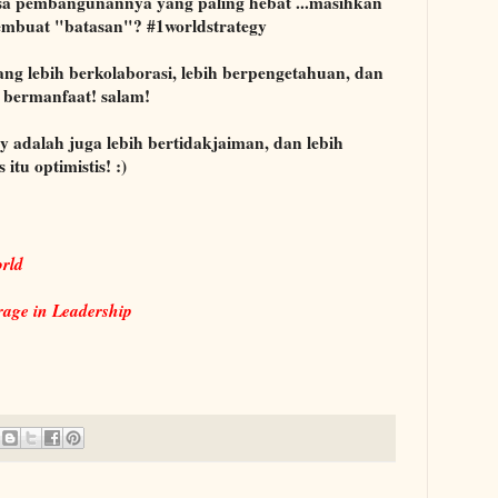
a pembangunannya yang paling hebat ...masihkan
embuat "batasan"? #1worldstrategy
ang lebih berkolaborasi, lebih berpengetahuan, dan
 bermanfaat! salam!
gy adalah juga lebih bertidakjaiman, dan lebih
tu optimistis! :)
orld
rage in Leadership