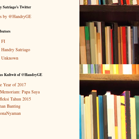
 Satriago's Twitter
ts by @HandryGE
butors
FI
Handry Satriago
Unknown
ous Kultwit of @HandryGE
e Year of 2017
 Memoriam: Papa Saya
fleksi Tahun 2015
han Banting
onaNyaman