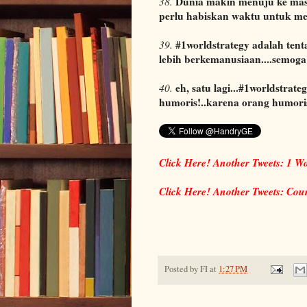
Dunia makin menuju ke mas
38.
perlu habiskan waktu untuk m
#1worldstrategy adalah tent
39.
lebih berkemanusiaan....semoga
eh, satu lagi...#1worldstrate
40.
humoris!..karena orang humoris i
Click Here! Another Tweets: 1 W
Click Here! Another Tweets: Cou
Posted by
FI
at
1:27 PM