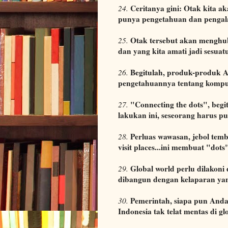
Ceritanya gini: Otak kita a
24.
punya pengetahuan dan pengal
Otak tersebut akan menghub
25.
dan yang kita amati jadi sesuat
Begitulah, produk-produk Ap
26.
pengetahuannya tentang kompute
"Connecting the dots", beg
27.
lakukan ini, seseorang harus p
Perluas wawasan, jebol temb
28.
visit places...ini membuat "dot
Global world perlu dilakoni
29.
dibangun dengan kelaparan yan
Pemerintah, siapa pun Anda
30.
Indonesia tak telat mentas di gl