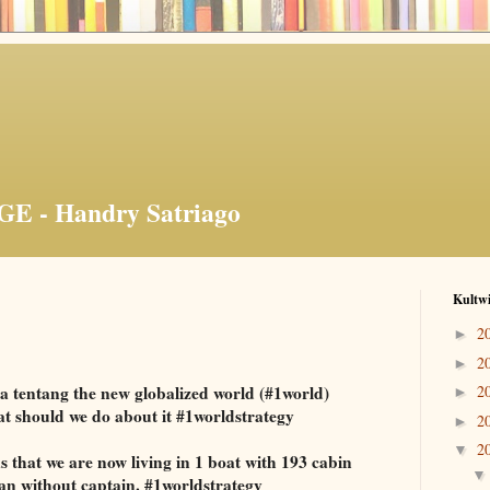
GE - Handry Satriago
Kultwi
2
►
2
►
 tentang the new globalized world (#1world)
2
►
at should we do about it #1worldstrategy
2
►
2
▼
 that we are now living in 1 boat with 193 cabin
ean without captain. #1worldstrategy