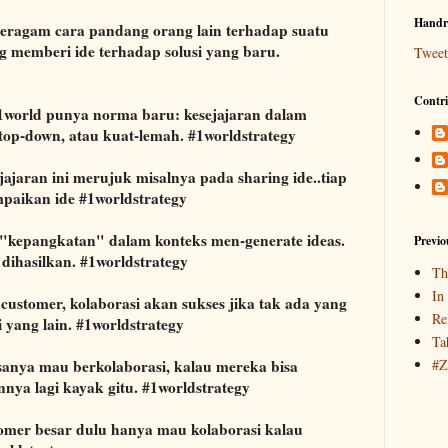
Handry
ragam cara pandang orang lain terhadap suatu
memberi ide terhadap solusi yang baru.
Twee
Contri
1world punya norma baru: kesejajaran dalam
top-down, atau kuat-lemah. #1worldstrategy
jajaran ini merujuk misalnya pada sharing ide..tiap
paikan ide #1worldstrategy
 "kepangkatan" dalam konteks men-generate ideas.
Previ
dihasilkan. #1worldstrategy
Th
In
customer, kolaborasi akan sukses jika tak ada yang
Re
i yang lain. #1worldstrategy
Ta
asanya mau berkolaborasi, kalau mereka bisa
#Z
ya lagi kayak gitu. #1worldstrategy
tomer besar dulu hanya mau kolaborasi kalau