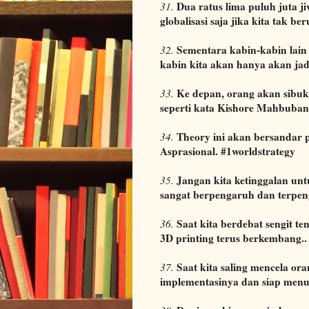
Dua ratus lima puluh juta ji
31.
globalisasi saja jika kita tak b
Sementara kabin-kabin lain d
32.
kabin kita akan hanya akan jad
Ke depan, orang akan sibuk
33.
seperti kata Kishore Mahbubani
Theory ini akan bersandar p
34.
Asprasional. #1worldstrategy
Jangan kita ketinggalan un
35.
sangat berpengaruh dan terpeng
Saat kita berdebat sengit t
36.
3D printing terus berkembang..
Saat kita saling mencela orang
37.
implementasinya dan siap menuj