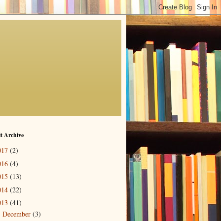
t Archive
017
(2)
016
(4)
015
(13)
014
(22)
013
(41)
December
(3)
▼