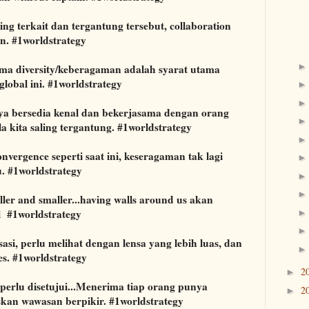
ing terkait dan tergantung tersebut, collaboration
in. #1worldstrategy
ma diversity/keberagaman adalah syarat utama
global ini. #1worldstrategy
ya bersedia kenal dan bekerjasama dengan orang
a kita saling tergantung. #1worldstrategy
ergence seperti saat ini, keseragaman tak lagi
. #1worldstrategy
aller and smaller...having walls around us akan
l #1worldstrategy
asi, perlu melihat dengan lensa yang lebih luas, dan
es. #1worldstrategy
2
►
 perlu disetujui...Menerima tiap orang punya
2
►
kan wawasan berpikir. #1worldstrategy