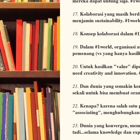
mereka dapat untung saja. #1wo
Kolaborasi yang masih berd
17.
menjamin sustainability. #1worl
Konsep kolaborasi dalam #1w
18.
Dalam #1world, organisasi 
19.
pemenang (vs yang hanya hasil
Untuk hasilkan "value" dipe
20.
need creativity and innovation.
Dan dunia yang semakin kon
21.
sekali untuk bisa membuat orang
Kenapa? karena salah satu 
22.
"associating", menghubungkan s
Dunia yang konvergen, mem
23.
tadi...selama knowledge dan ex