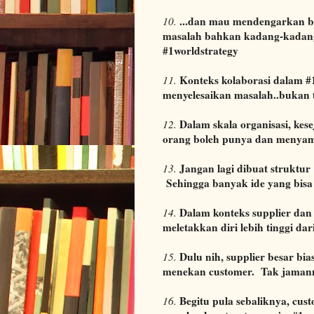
...dan mau mendengarkan be
10.
masalah bahkan kadang-kadang 
#1worldstrategy
Konteks kolaborasi dalam #
11.
menyelesaikan masalah..bukan 
Dalam skala organisasi, kese
12.
orang boleh punya dan menyam
Jangan lagi dibuat struktur
13.
Sehingga banyak ide yang bisa 
Dalam konteks supplier dan 
14.
meletakkan diri lebih tinggi dar
Dulu nih, supplier besar bi
15.
menekan customer. Tak jamannn
Begitu pula sebaliknya, cus
16.