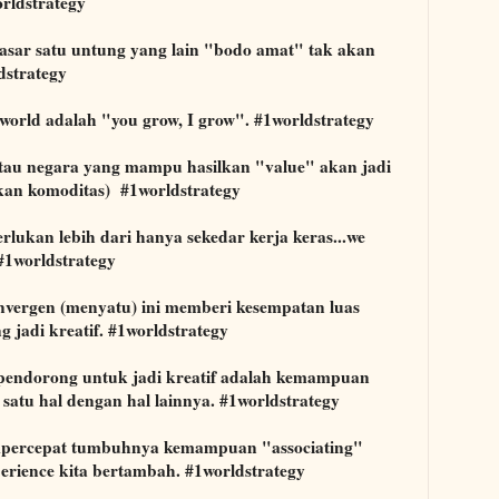
rldstrategy
asar satu untung yang lain "bodo amat" tak akan
dstrategy
orld adalah "you grow, I grow". #1worldstrategy
atau negara yang mampu hasilkan "value" akan jadi
kan komoditas) #1worldstrategy
rlukan lebih dari hanya sekedar kerja keras...we
 #1worldstrategy
vergen (menyatu) ini memberi kesempatan luas
 jadi kreatif. #1worldstrategy
pendorong untuk jadi kreatif adalah kemampuan
atu hal dengan hal lainnya. #1worldstrategy
percepat tumbuhnya kemampuan "associating"
perience kita bertambah. #1worldstrategy