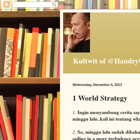
Kultwit of @Handry
Wednesday, December 4, 2013
1 World Strategy
Ingin menyambung cerita saya
1.
minggu lalu..kali ini tentang wh
So, minggu lalu sudah dibahas
2.
sailing in a more turbulence oc