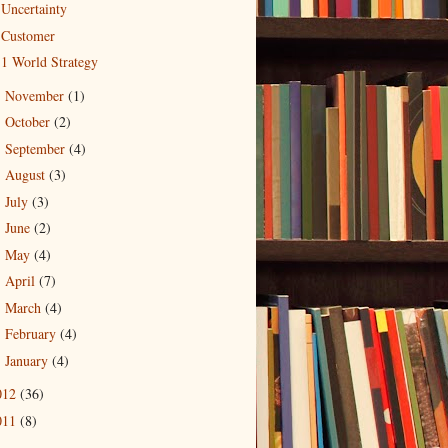
Uncertainty
Customer
1 World Strategy
November
(1)
►
October
(2)
►
September
(4)
►
August
(3)
►
July
(3)
►
June
(2)
►
May
(4)
►
April
(7)
►
March
(4)
►
February
(4)
►
January
(4)
►
012
(36)
011
(8)