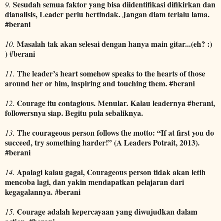
Sesudah semua faktor yang bisa diidentifikasi difikirkan dan
9.
dianalisis, Leader perlu bertindak. Jangan diam terlalu lama.
#berani
Masalah tak akan selesai dengan hanya main gitar...(eh? :)
10.
) #berani
The leader’s heart somehow speaks to the hearts of those
11.
around her or him, inspiring and touching them. #berani
Courage itu contagious. Menular. Kalau leadernya #berani,
12.
followersnya siap. Begitu pula sebaliknya.
The courageous person follows the motto: “If at first you do
13.
succeed, try something harder!” (A Leaders Potrait, 2013).
#berani
Apalagi kalau gagal, Courageous person tidak akan letih
14.
mencoba lagi, dan yakin mendapatkan pelajaran dari
kegagalannya. #berani
Courage adalah kepercayaan yang diwujudkan dalam
15.