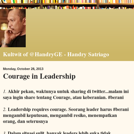
Kultwit of @HandryGE - Handry Satriago
Monday, October 28, 2013
Courage in Leadership
Akhir pekan, waktunya untuk sharing di twitter...malam ini
1.
saya ingin share tentang Courage, atau keberanian. #berani
Leadership requires courage. Seorang leader harus #berani
2.
mengambil keputusan, mengambil resiko, menempatkan
orang, dan seterusnya
Dalam situasi sulit, banyak leaders lebih suka tidak
3.