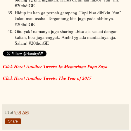
#20thdiGE
Hidup itu kan ga pernah gampang. Tapi bisa dibikin "fun"
kalau mau usaha. Tergantung kita juga pada akhirnya.
#20thdiGE
Gitu yak! namanya juga sharing...bisa aja sesuai dengan
kalian, bisa juga enggak. Ambil yg ada manfaatnya aja.
Salam! #20thdiGE
Click Here! Another Tweets: In Memoriam: Papa Saya
Click Here! Another Tweets: The Year of 2017
FI
at
9:01 AM
Share