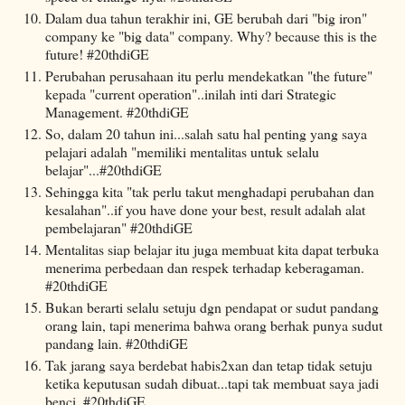
Dalam dua tahun terakhir ini, GE berubah dari "big iron"
company ke "big data" company. Why? because this is the
future! #20thdiGE
Perubahan perusahaan itu perlu mendekatkan "the future"
kepada "current operation"..inilah inti dari Strategic
Management. #20thdiGE
So, dalam 20 tahun ini...salah satu hal penting yang saya
pelajari adalah "memiliki mentalitas untuk selalu
belajar"...#20thdiGE
Sehingga kita "tak perlu takut menghadapi perubahan dan
kesalahan"..if you have done your best, result adalah alat
pembelajaran" #20thdiGE
Mentalitas siap belajar itu juga membuat kita dapat terbuka
menerima perbedaan dan respek terhadap keberagaman.
#20thdiGE
Bukan berarti selalu setuju dgn pendapat or sudut pandang
orang lain, tapi menerima bahwa orang berhak punya sudut
pandang lain. #20thdiGE
Tak jarang saya berdebat habis2xan dan tetap tidak setuju
ketika keputusan sudah dibuat...tapi tak membuat saya jadi
benci. #20thdiGE