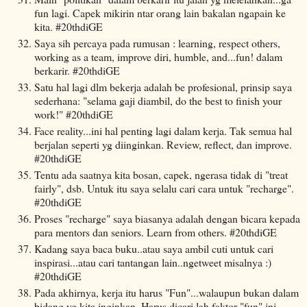
fun lagi. Capek mikirin ntar orang lain bakalan ngapain ke
kita. #20thdiGE
Saya sih percaya pada rumusan : learning, respect others,
working as a team, improve diri, humble, and...fun! dalam
berkarir. #20thdiGE
Satu hal lagi dlm bekerja adalah be profesional, prinsip saya
sederhana: "selama gaji diambil, do the best to finish your
work!" #20thdiGE
Face reality...ini hal penting lagi dalam kerja. Tak semua hal
berjalan seperti yg diinginkan. Review, reflect, dan improve.
#20thdiGE
Tentu ada saatnya kita bosan, capek, ngerasa tidak di "treat
fairly", dsb. Untuk itu saya selalu cari cara untuk "recharge".
#20thdiGE
Proses "recharge" saya biasanya adalah dengan bicara kepada
para mentors dan seniors. Learn from others. #20thdiGE
Kadang saya baca buku..atau saya ambil cuti untuk cari
inspirasi...atau cari tantangan lain..ngetweet misalnya :)
#20thdiGE
Pada akhirnya, kerja itu harus "Fun"...walaupun bukan dalam
bidang yg kita inginkan. Harus dicari lah faktor "fun" ini.