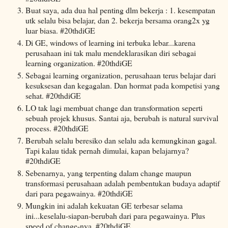
Buat saya, ada dua hal penting dlm bekerja : 1. kesempatan
utk selalu bisa belajar, dan 2. bekerja bersama orang2x yg
luar biasa. #20thdiGE
Di GE, windows of learning ini terbuka lebar...karena
perusahaan ini tak malu mendeklarasikan diri sebagai
learning organization. #20thdiGE
Sebagai learning organization, perusahaan terus belajar dari
kesuksesan dan kegagalan. Dan hormat pada kompetisi yang
sehat. #20thdiGE
LO tak lagi membuat change dan transformation seperti
sebuah projek khusus. Santai aja, berubah is natural survival
process. #20thdiGE
Berubah selalu beresiko dan selalu ada kemungkinan gagal.
Tapi kalau tidak pernah dimulai, kapan belajarnya?
#20thdiGE
Sebenarnya, yang terpenting dalam change maupun
transformasi perusahaan adalah pembentukan budaya adaptif
dari para pegawainya. #20thdiGE
Mungkin ini adalah kekuatan GE terbesar selama
ini...keselalu-siapan-berubah dari para pegawainya. Plus
speed of change-nya. #20thdiGE