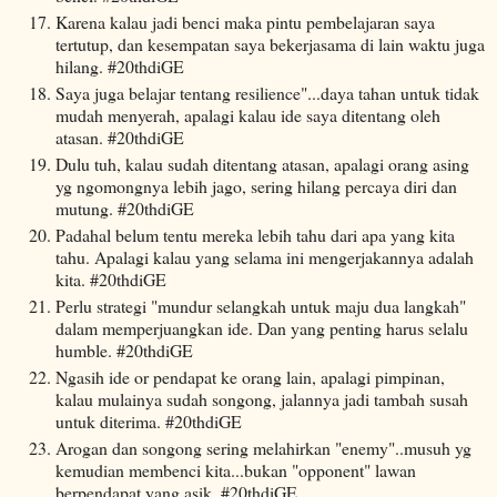
Karena kalau jadi benci maka pintu pembelajaran saya
tertutup, dan kesempatan saya bekerjasama di lain waktu juga
hilang. #20thdiGE
Saya juga belajar tentang resilience"...daya tahan untuk tidak
mudah menyerah, apalagi kalau ide saya ditentang oleh
atasan. #20thdiGE
Dulu tuh, kalau sudah ditentang atasan, apalagi orang asing
yg ngomongnya lebih jago, sering hilang percaya diri dan
mutung. #20thdiGE
Padahal belum tentu mereka lebih tahu dari apa yang kita
tahu. Apalagi kalau yang selama ini mengerjakannya adalah
kita. #20thdiGE
Perlu strategi "mundur selangkah untuk maju dua langkah"
dalam memperjuangkan ide. Dan yang penting harus selalu
humble. #20thdiGE
Ngasih ide or pendapat ke orang lain, apalagi pimpinan,
kalau mulainya sudah songong, jalannya jadi tambah susah
untuk diterima. #20thdiGE
Arogan dan songong sering melahirkan "enemy"..musuh yg
kemudian membenci kita...bukan "opponent" lawan
berpendapat yang asik. #20thdiGE