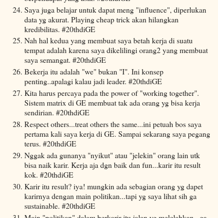
Saya juga belajar untuk dapat meng "influence", diperlukan
data yg akurat. Playing cheap trick akan hilangkan
kredibilitas. #20thdiGE
Nah hal kedua yang membuat saya betah kerja di suatu
tempat adalah karena saya dikelilingi orang2 yang membuat
saya semangat. #20thdiGE
Bekerja itu adalah "we" bukan "I". Ini konsep
penting..apalagi kalau jadi leader. #20thdiGE
Kita harus percaya pada the power of "working together".
Sistem matrix di GE membuat tak ada orang yg bisa kerja
sendirian. #20thdiGE
Respect others...treat others the same...ini petuah bos saya
pertama kali saya kerja di GE. Sampai sekarang saya pegang
terus. #20thdiGE
Nggak ada gunanya "nyikut" atau "jelekin" orang lain utk
bisa naik karir. Kerja aja dgn baik dan fun...karir itu result
kok. #20thdiGE
Karir itu result? iya! mungkin ada sebagian orang yg dapet
karirnya dengan main politikan...tapi yg saya lihat sih ga
sustainable. #20thdiGE
Main "politikan" dalam berkarir itu jalan yg melelahkan...ga